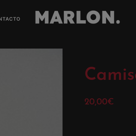
NTACTO
Camis
20,00
€