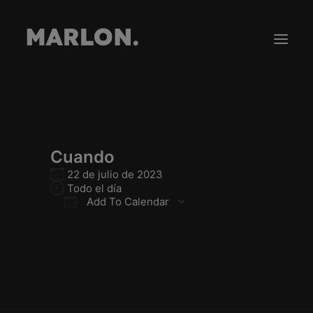
Gira
Tienda
Cuando
Novedades
22 de julio de 2023
Todo el día
Contacto
Add To Calendar
Download ICS
Google Calendar
iCalendar
Office 365
Outlook Live