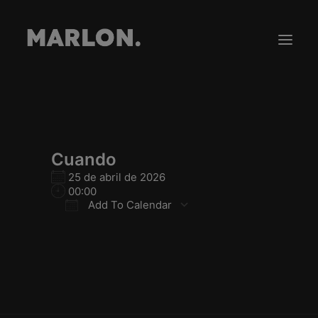
Gira
Tienda
Cuando
Novedades
25 de abril de 2026
00:00
Contacto
Add To Calendar
Download ICS
Google Calendar
iCalendar
Office 365
Outlook Live